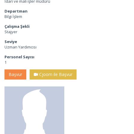
İdari ve mali işler müdürü
Departman
Bilgi İşlem
Çalışma Şekli
Stajyer
Seviye
Uzman Yardımcısı
Personel Sayısı
1
Başvur
Cjoom ile Başvur