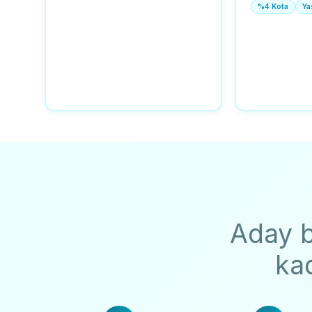
%4 Kota
Ya
Aday b
kad