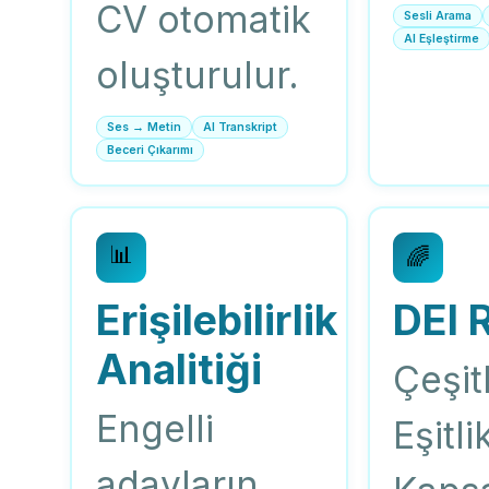
CV otomatik
Sesli Arama
AI Eşleştirme
oluşturulur.
Ses → Metin
AI Transkript
Beceri Çıkarımı
📊
🌈
Erişilebilirlik
DEI 
Analitiği
Çeşitl
Engelli
Eşitli
adayların