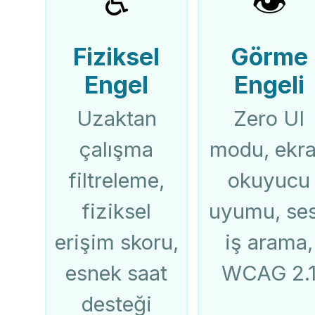
♿
👁️
Fiziksel
Görme
Engel
Engeli
Uzaktan
Zero UI
çalışma
modu, ekr
filtreleme,
okuyucu
fiziksel
uyumu, ses
erişim skoru,
iş arama,
esnek saat
WCAG 2.
desteği