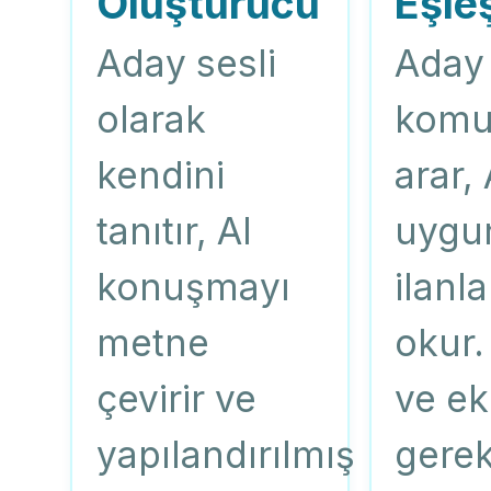
Oluşturucu
Eşle
Aday sesli
Aday 
olarak
komut
kendini
arar,
tanıtır, AI
uygu
konuşmayı
ilanla
metne
okur.
çevirir ve
ve ek
yapılandırılmış
gerek