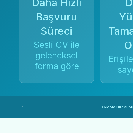
Daha Hızlı
D
Başvuru
Yü
Süreci
Tam
O
Sesli CV ile
geleneksel
Erişile
forma göre
say
CJoom HireAI bün