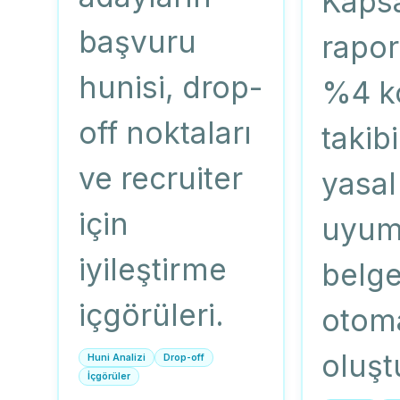
Kapsa
başvuru
rapor
hunisi, drop-
%4 k
off noktaları
takib
ve recruiter
yasal
için
uyum
iyileştirme
belge
içgörüleri.
otom
oluşt
Huni Analizi
Drop-off
İçgörüler