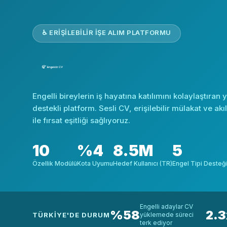
♿ ERİŞİLEBİLİR İŞE ALIM PLATFORMU
Engelli bireylerin iş hayatına katılımını kolaylaştıran
destekli platform. Sesli CV, erişilebilir mülakat ve akı
ile fırsat eşitliği sağlıyoruz.
10
%4
8.5M
5
Özellik Modülü
Kota Uyumu
Hedef Kullanıcı (TR)
Engel Tipi Desteği
Engelli adaylar CV
%58
2.3
TÜRKIYE'DE DURUM
yüklemede süreci
terk ediyor