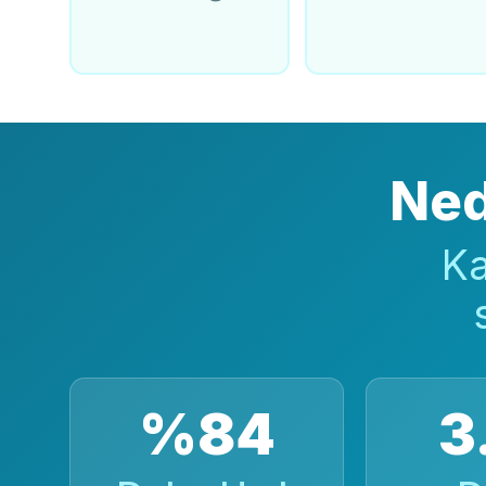
Ned
Ka
%84
3