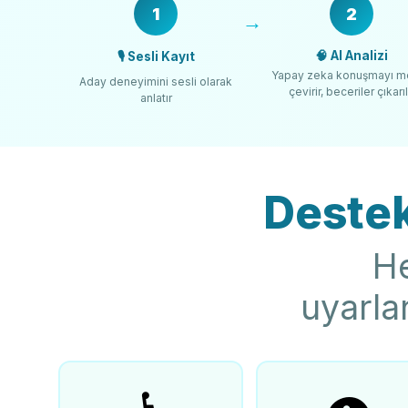
1
2
🧠 AI Analizi
🎙️ Sesli Kayıt
Yapay zeka konuşmayı m
Aday deneyimini sesli olarak
çevirir, beceriler çıkarıl
anlatır
Destek
He
uyarla