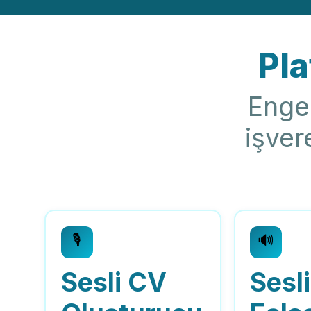
Pla
Engel
işver
🎙️
🔊
Sesli CV
Sesli