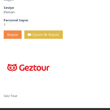
Seviye
Eleman
Personel Sayısı
1
Başvur
Cjoom ile Başvur
Gez Tour