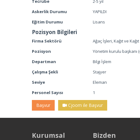
Tecrübe
2-5 yıl
Askerlik Durumu
YAPILDI
Eğitim Durumu
Lisans
Pozisyon Bilgileri
Firma Sektörü
Ağaç İşleri, Kağıt ve Kağıt
Pozisyon
Yönetim kurulu başkanı (
Departman
Bilgi İşlem
Çalışma Şekli
Stajyer
Seviye
Eleman
Personel Sayısı
1
Başvur
Cjoom ile Başvur
Kurumsal
Bizden