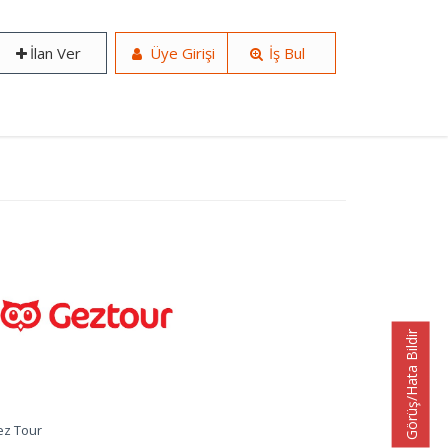
İlan Ver
Üye Girişi
İş Bul
Görüş/Hata Bildir
z Tour