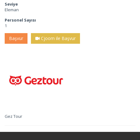
Seviye
Eleman
Personel Sayısı
1
Başvur
Cjoom ile Başvur
Gez Tour