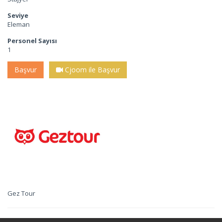
Seviye
Eleman
Personel Sayısı
1
Başvur
Cjoom ile Başvur
Gez Tour