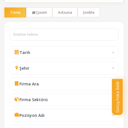
Tümü
Cjoom
Adzuna
Jooble
Ar
Tarih
Şehir
Görüş/Hata Bildir
Firma Ara
Firma Sektörü
Pozisyon Adı