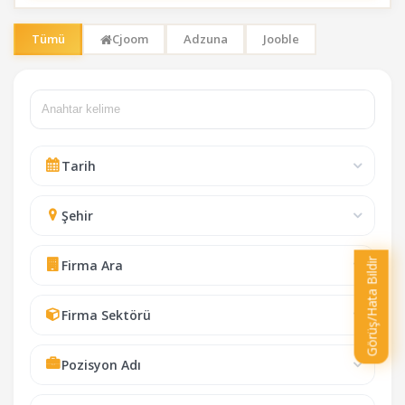
Tümü
Cjoom
Adzuna
Jooble
Ar
Tarih
Şehir
Görüş/Hata Bildir
Firma Ara
Firma Sektörü
Pozisyon Adı