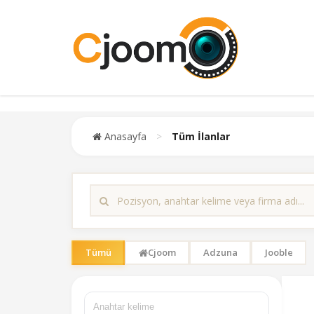
Anasayfa
>
Tüm İlanlar
Tümü
Cjoom
Adzuna
Jooble
Ara