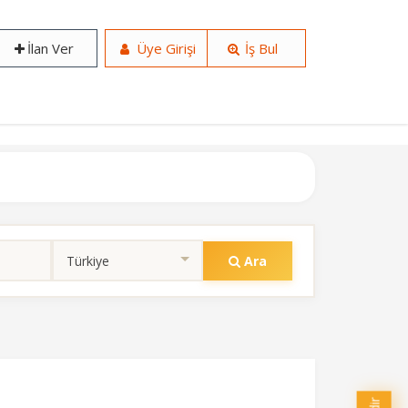
İlan Ver
Üye Girişi
İş Bul
Ara