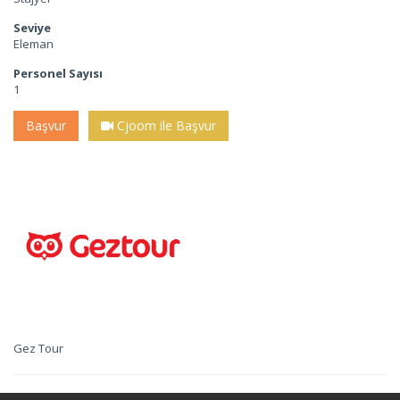
Seviye
Eleman
Personel Sayısı
1
Başvur
Cjoom ile Başvur
Gez Tour